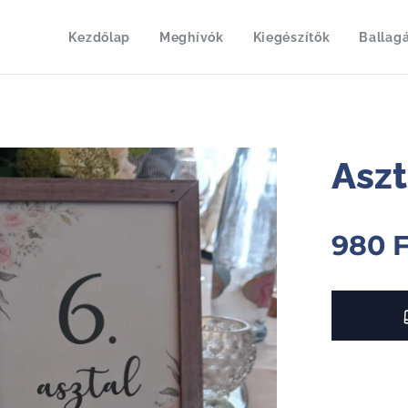
Kezdőlap
Meghívók
Kiegészítők
Ballag
Asz
980
F