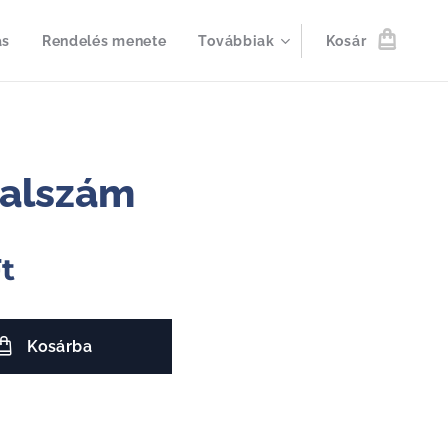
ás
Rendelés menete
Továbbiak
Kosár
talszám
t
Kosárba